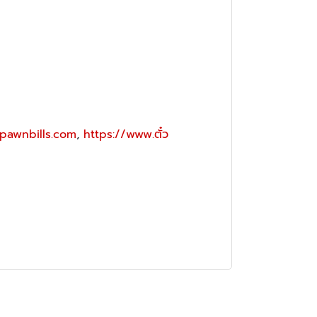
pawnbills.com
,
https://www.ตั๋ว